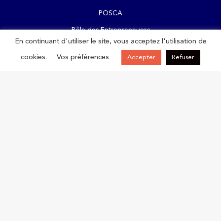
POSCA
Pôle des Entrepreneuses
En continuant d'utiliser le site, vous acceptez l'utilisation de
Commission Commerce
cookies.
Vos préférences
Accepter
Refuser
L’équipe de permanents
Contact
keyboard_backspace
Rejoignez-nous