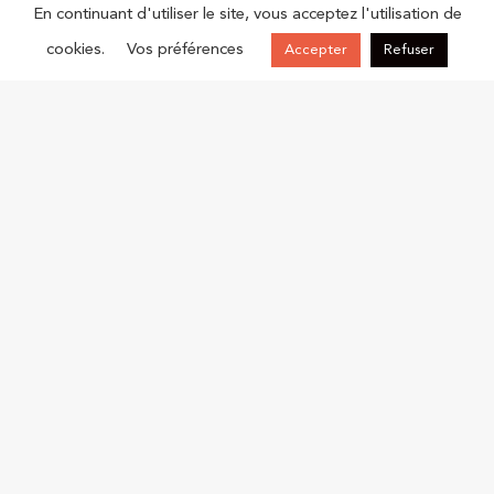
En continuant d'utiliser le site, vous acceptez l'utilisation de
cookies.
Vos préférences
Accepter
Refuser
CPME Drôme, Technoparc des Hautes Faventines, 7 rue