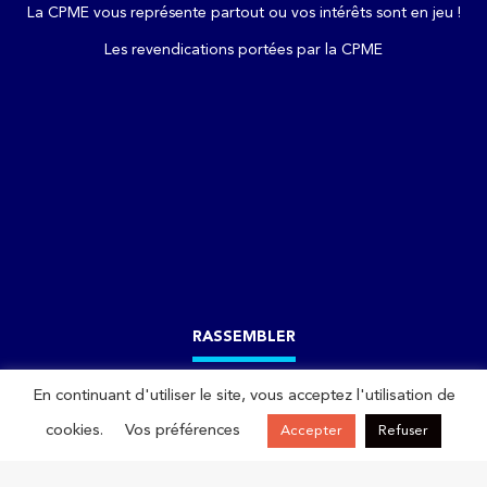
La CPME vous représente partout ou vos intérêts sont en jeu !
Les revendications portées par la CPME
RASSEMBLER
En continuant d'utiliser le site, vous acceptez l'utilisation de
Actualités
cookies.
Vos préférences
Accepter
Refuser
Actualités réseau
Actualités accompagnement